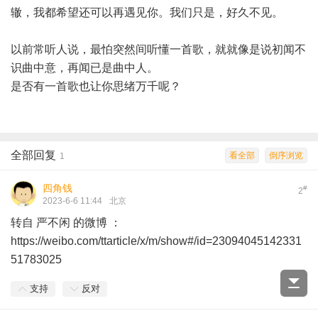
辙，我都希望还可以再遇见你。我们只是，好久不见。
以前常听人说，最怕突然间听懂一首歌，就就像是说初闻不
识曲中意，再闻已是曲中人。
是否有一首歌也让你思绪万千呢？
全部回复
看全部
倒序浏览
1
四角钱
#
2
2023-6-6 11:44
北京
转自 严不闲 的微博 ：
https://weibo.com/ttarticle/x/m/show#/id=23094045142331
51783025
支持
反对