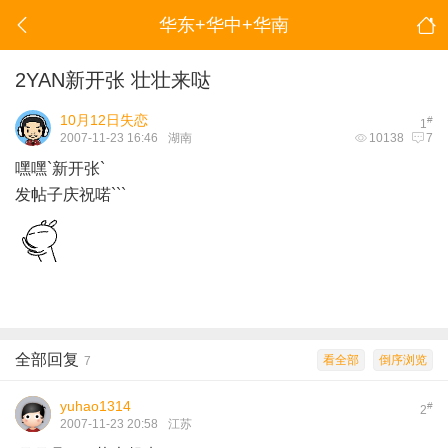
华东+华中+华南
2YAN新开张 壮壮来哒
10月12日失恋
#
1
2007-11-23 16:46
湖南
10138
7
嘿嘿`新开张`
发帖子庆祝喏```
全部回复
看全部
倒序浏览
7
yuhao1314
#
2
2007-11-23 20:58
江苏