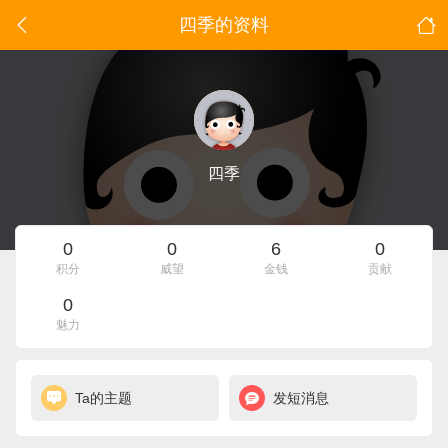
四季的资料
四季
0
0
6
0
积分
威望
金钱
贡献
0
魅力
Ta的主题
发短消息