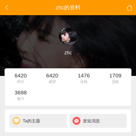
zhc的资料
zhc
6420
6420
1476
1709
积分
威望
金钱
贡献
3698
魅力
Ta的主题
发短消息