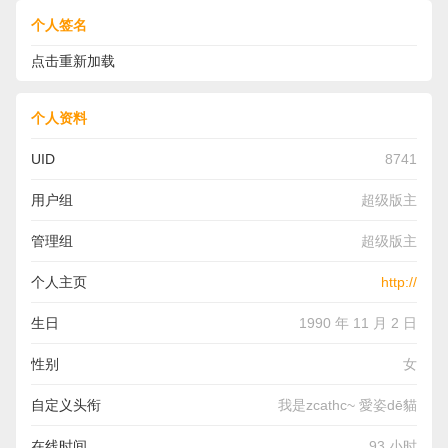
个人签名
点击重新加载
个人资料
UID
8741
用户组
超级版主
管理组
超级版主
个人主页
http://
生日
1990 年 11 月 2 日
性别
女
自定义头衔
我是zcathc~ 愛姿dē貓
在线时间
93 小时