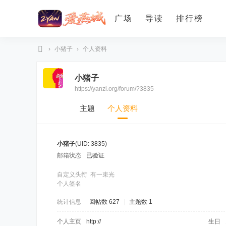
广场
导读
排行榜
›
小猪子
›
个人资料
爱
小猪子
燕
https://yanzi.org/forum/?3835
论
坛
主题
个人资料
小猪子
(UID: 3835)
邮箱状态
已验证
自定义头衔
有一束光
个人签名
统计信息
|
回帖数 627
|
主题数 1
个人主页
http://
生日