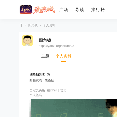
广场
导读
排行榜
›
四角钱
›
个人资料
爱
四角钱
燕
https://yanzi.org/forum/?3
论
坛
主题
个人资料
四角钱
(UID: 3)
邮箱状态
未验证
自定义头衔
在2Yan干苦力
个人签名