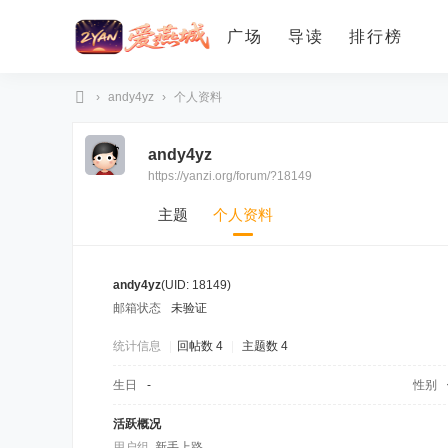
广场
导读
排行榜
›
andy4yz
›
个人资料
爱
andy4yz
燕
https://yanzi.org/forum/?18149
论
坛
主题
个人资料
andy4yz
(UID: 18149)
邮箱状态
未验证
统计信息
|
回帖数 4
|
主题数 4
生日
-
性别
活跃概况
用户组
新手上路