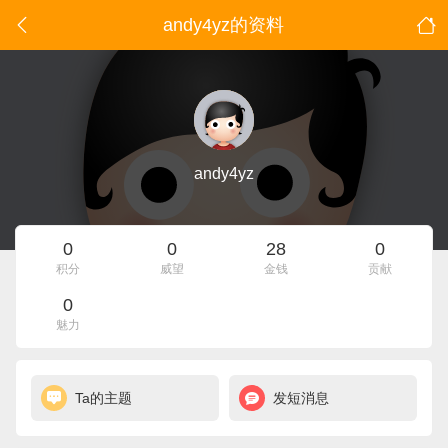
andy4yz的资料
andy4yz
0
0
28
0
积分
威望
金钱
贡献
0
魅力
Ta的主题
发短消息