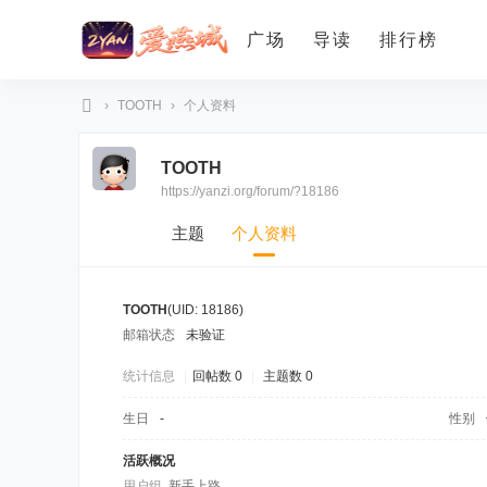
广场
导读
排行榜
›
TOOTH
›
个人资料
爱
TOOTH
燕
https://yanzi.org/forum/?18186
论
坛
主题
个人资料
TOOTH
(UID: 18186)
邮箱状态
未验证
统计信息
|
回帖数 0
|
主题数 0
生日
-
性别
活跃概况
用户组
新手上路